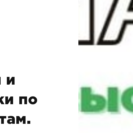
 и
ки по
там.