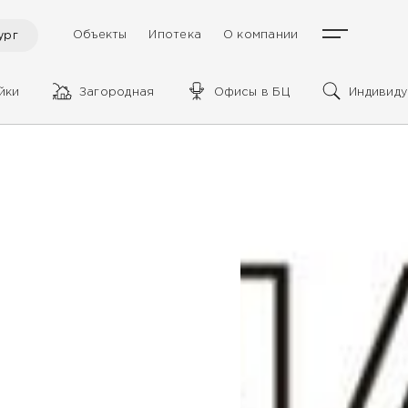
Объекты
Ипотека
О компании
ург
йки
Загородная
Офисы в БЦ
Индивиду