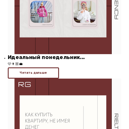
Идеальный понедельник...
🩷👩🏼‍💼
Читать дальше