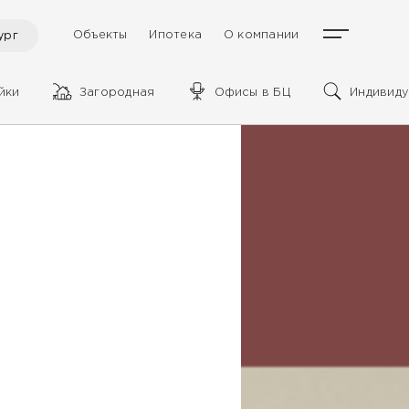
Объекты
Ипотека
О компании
ург
йки
Загородная
Офисы в БЦ
Индивиду