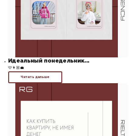
Идеальный понедельник...
🩷👩🏼‍💼
Читать дальше