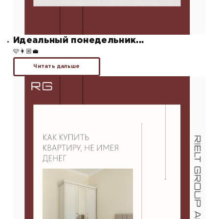
Идеальный понедельник...
🩷👩🏼‍💼
Читать дальше