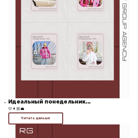
Идеальный понедельник...
🩷👩🏼‍💼
Читать дальше