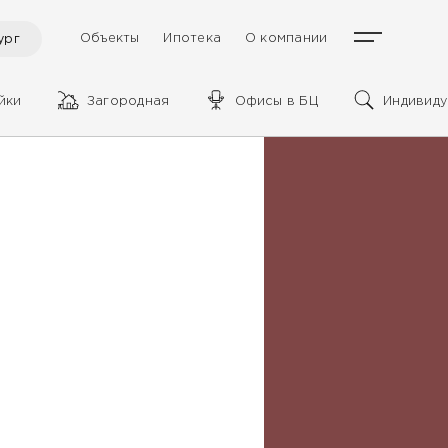
Объекты
Ипотека
О компании
ург
йки
Загородная
Офисы в БЦ
Индивиду