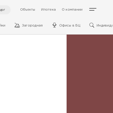
Объекты
Ипотека
О компании
ург
йки
Загородная
Офисы в БЦ
Индивиду