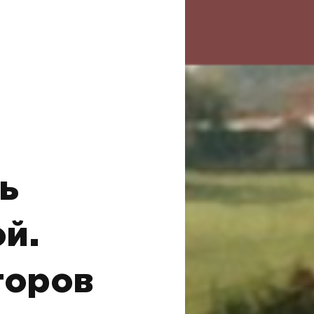
ь
й.
торов