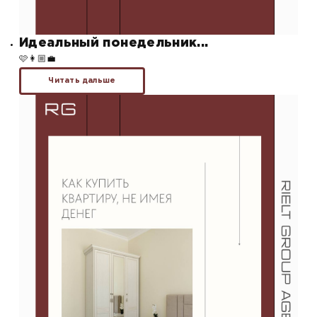
Идеальный понедельник...
🩷👩🏼‍💼
Читать дальше