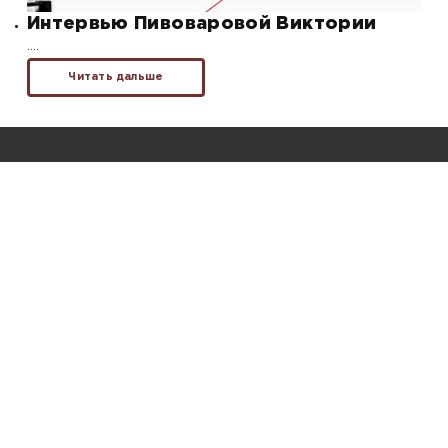
Интервью Пивоваровой Виктории
….
Читать дальше
Объекты
Новостройки
Ипотека
Контакты
Собственникам
8 (800) 222-19-44
Главный офис —
Санкт-Петербург
, улица