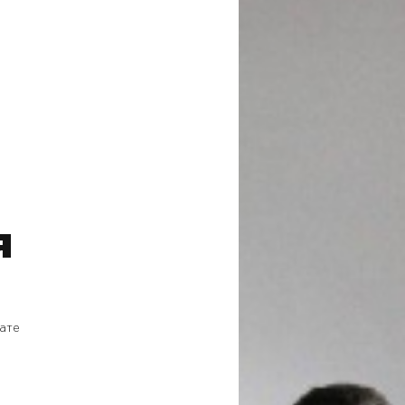
я
ате