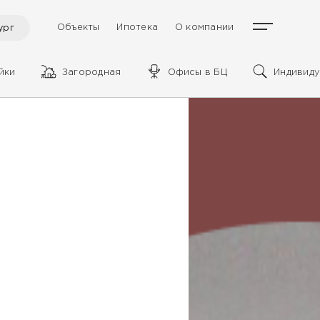
Объекты
Ипотека
О компании
ург
йки
Загородная
Офисы в БЦ
Индивиду