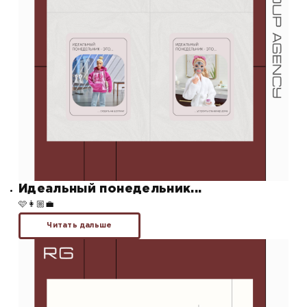
Идеальный понедельник...
🩷👩🏼‍💼
Читать дальше