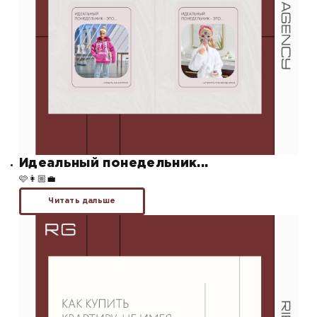
Идеальный понедельник...
🩷👩🏼‍💼
Читать дальше