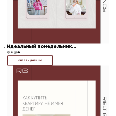
Идеальный понедельник...
🩷👩🏼‍💼
Читать дальше