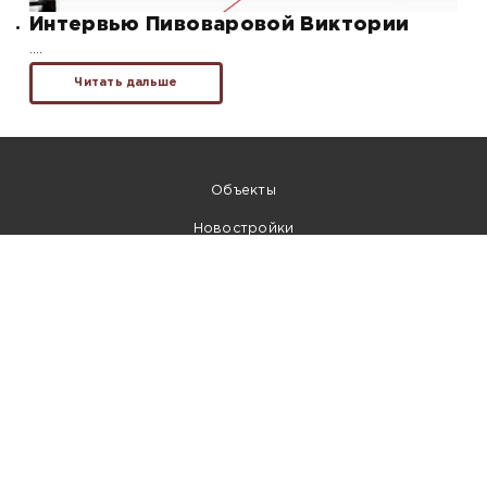
Интервью Пивоваровой Виктории
….
Читать дальше
Объекты
Новостройки
Ипотека
Контакты
Собственникам
8 (800) 222-19-44
Главный офис —
Санкт-Петербург
, улица