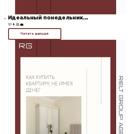
Идеальный понедельник...
🩷👩🏼‍💼
Читать дальше