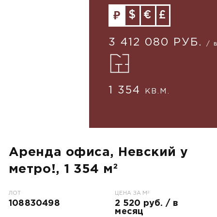
$
€
£
3 412 080 РУБ.
/ 
1 354
КВ.М.
Аренда офиса, Невский у
метро!, 1 354 м²
2
ЛОТ
ЦЕНА ЗА М
108830498
2 520 руб. / в
месяц