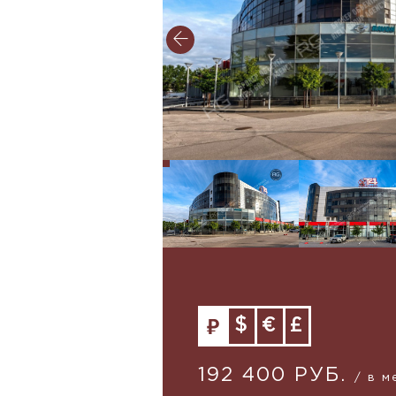
$
€
£
192 400 РУБ.
/ в м