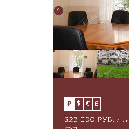
$
€
£
322 000 РУБ.
/ в 