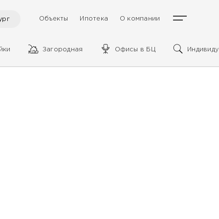
Объекты
Ипотека
О компании
ург
йки
Загородная
Офисы в БЦ
Индивиду