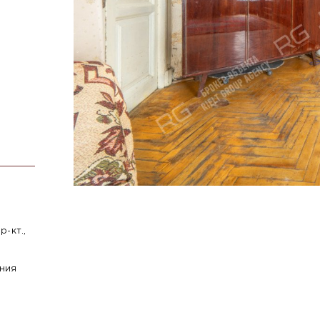
-кт.,
ния