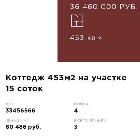
36 460 000 РУБ.
453
КВ.М.
Коттедж 453м2 на участке
15 соток
ЛОТ
КОМНАТ
33456566
4
2
ЦЕНА ЗА М
ВСЕГО ЭТАЖЕЙ
80 486 руб.
3