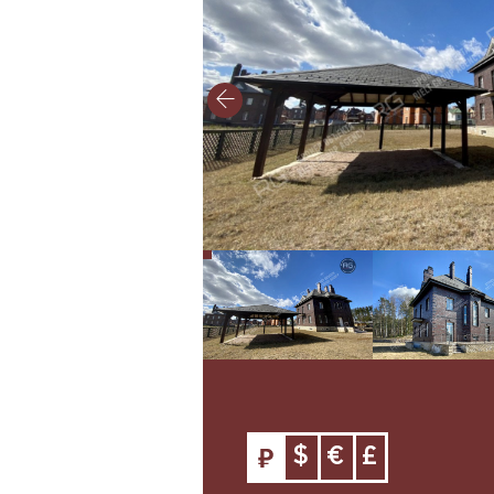
$
€
£