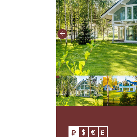
$
€
£