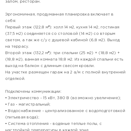
залом, ресторан.
Эргономичная, продуманная планировка включает в
себя:
Первый этаж (122,8 м²): холл 14 м2, кухня 14 м2, гостиная
(37,5 м2) соединяется со столовой (14 м2) со вторым
светом, а так же с/у с душевой кабиной (6,8 м2). Выход
на террасу.
Второй этаж (132,2 м²): три спальни (25 м2) + (18,8 м2) +
(18,8 м2), ванная комната 18,8 м2. Из каждой спальни есть
выход на балкон с длинным свесом кровли.
На участке размещен гараж на 2 а/м с полной внутренней
отделкой.
Подключены коммуникации:
• Электричество - 15 кВт, 380 В (возможно увеличение);
• Газ - магистральный;
• Водоснабжение - централизованное с водоподготовкой
(питьевая вода);
• Система отопления - водяные теплые полы, с
настройкой температуры в каждой зоне.